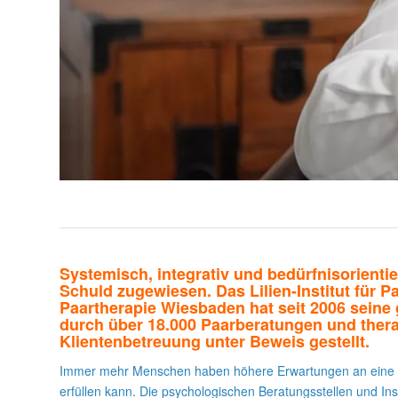
Systemisch, integrativ und bedürfnisorientie
Schuld zugewiesen. Das Lilien-Institut für 
Paartherapie Wiesbaden hat seit 2006 seine
durch über 18.000 Paarberatungen und ther
Klientenbetreuung unter Beweis gestellt.
Immer mehr Menschen haben höhere Erwartungen an eine B
erfüllen kann. Die psychologischen Beratungsstellen und Insti