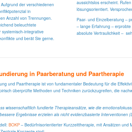
aussichtslos erscheint. Rufen 
t. Aufgrund der verschiedenen
lösungsorientiert. Versproche
fliktpotenzial in
den Anzahl von Trennungen.
Paar- und Einzelberatung – p
reichend beleuchtete
– lange Erfahrung – erprobte
ür systemisch-integrative
absolute Vertraulichkeit – sehr
onflikte und berät Sie gerne.
undierung in Paarberatung und Paartherapie
ung und Paartherapie ist von fundamentaler Bedeutung für die Effektivit
pirisch überprüfte Methoden und Techniken zurückzugreifen, die nachw
ss wissenschaftlich fundierte Therapieansätze, wie die emotionsfokus
t bessere Ergebnisse erzielen als nicht evidenzbasierte Interventionen (
dell:
BOKP
– Bedürfnisorientierter Kurzzeittherapie, mit Ansätzen un
 Zentrale Konzepte sind: