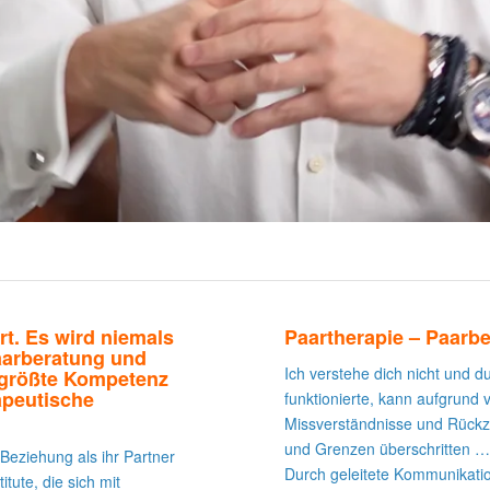
rt. Es wird niemals
Paartherapie – Paarbe
Paarberatung und
Ich verstehe dich nicht und d
 größte Kompetenz
apeutische
funktionierte, kann aufgrund 
Missverständnisse und Rückzu
und Grenzen überschritten … 
eziehung als ihr Partner
Durch geleitete Kommunikatio
tute, die sich mit