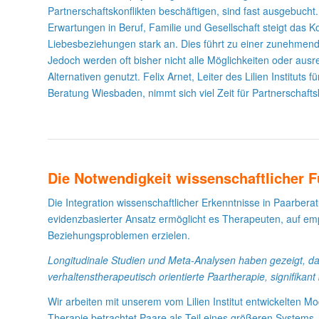
Partnerschaftskonflikten beschäftigen, sind fast ausgebuch
Erwartungen in Beruf, Familie und Gesellschaft steigt das Kon
Liebesbeziehungen stark an. Dies führt zu einer zunehmen
Jedoch werden oft bisher nicht alle Möglichkeiten oder aus
Alternativen genutzt. Felix Arnet, Leiter des Lilien Instituts f
Beratung Wiesbaden, nimmt sich viel Zeit für Partnerschaftsk
Die Notwendigkeit wissenschaftlicher F
Die Integration wissenschaftlicher Erkenntnisse in Paarberat
evidenzbasierter Ansatz ermöglicht es Therapeuten, auf em
Beziehungsproblemen erzielen.
Longitudinale Studien und Meta-Analysen haben gezeigt, da
verhaltenstherapeutisch orientierte Paartherapie, signifikan
Wir arbeiten mit unserem vom Lilien Institut entwickelten Mo
Therapie betrachtet Paare als Teil eines größeren Systems.