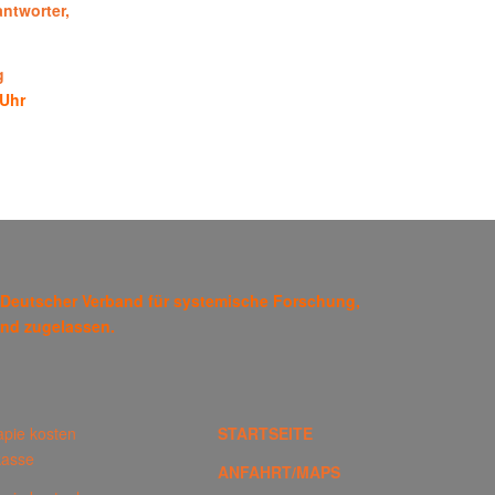
ntworter,
g
 Uhr
ft Deutscher Verband für systemische Forschung,
und zugelassen.
apie kosten
STARTSEITE
kasse
ANFAHRT/MAPS