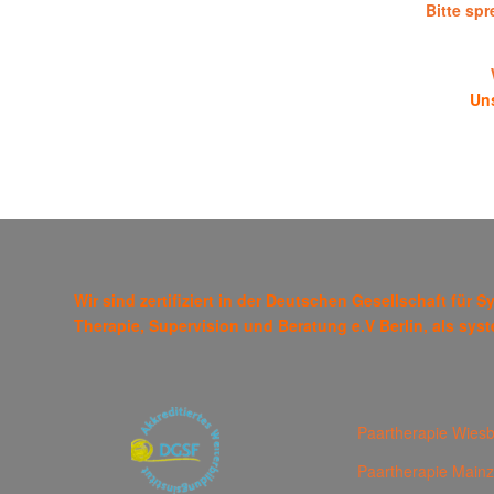
Bitte sp
Uns
Wir sind zertifiziert in der Deutschen Gesellschaft fü
Therapie, Supervision und Beratung e.V Berlin, als sys
Paartherapie Wies
Paartherapie Mainz