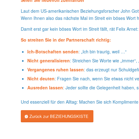
Seien Sie liebevoll zueinander
Laut dem US-amerikanischen Beziehungsforscher John Gottman
Wenn Ihnen also das nächste Mal im Streit ein böses Wort he
Damit erst gar kein böses Wort im Streit fällt, rät Felix Ar
So streiten Sie in der Partnerschaft richtig:
Ich-Botschaften senden
: „Ich bin traurig, weil …“
Nicht generalisieren
: Streichen Sie Worte wie „immer“, „n
Vergangenes ruhen lassen
: das erzeugt nur Schuldgef
Nicht deuten
: Fragen Sie nach, wenn Sie etwas nicht v
Ausreden lassen
: Jeder sollte die Gelegenheit haben, s
Und essenziell für den Alltag: Machen Sie sich Komplimente u
Zurück zur BEZIEHUNGSKISTE